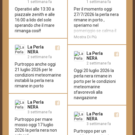
1 settimana fa
1 settimana fa
Operativi alle 13:30 a 
Per il momento oggi 
piazzale zenith e alle 
27/7/2026 la perla nera 
16:00 a lido del sole 
rimane in porto , 
sperando che il mare 
speriamo nel 
rimanga cosi!!
pomeriggio se calma il 
mare di poter 
Mostra Di Più
effettuate i tour
La Perla
NERA
La Perla
2 settimane fa
NERA
2 settimane fa
Purtroppo anche oggi 
21 luglio 2026 per le 
Oggi 20 luglio 2026 la 
condizioni meteomarine 
perla nera rimane in 
instabili la perla nera 
porto per le condizioni 
rimane in porto
meteomarine 
sfavorevoli alla 
navigazione
La Perla
NERA
3 settimane fa
La Perla
NERA
Purtroppo per mare 
3 settimane fa
mosso oggi 17 luglio 
2026 la perla nera non 
Purtroppo per un 