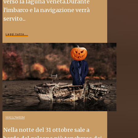
verso la laguna Veneta.Durante
l'imbarco e la navigazione verrà
servito...
Leggi tutto...
HALLOWEEN
Nella notte del 31 ottobre sale a