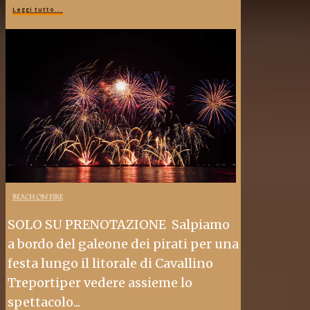
Leggi tutto...
BEACH ON FIRE
SOLO SU PRENOTAZIONE Salpiamo
a bordo del galeone dei pirati per una
festa lungo il litorale di Cavallino
Treportiper vedere assieme lo
spettacolo...