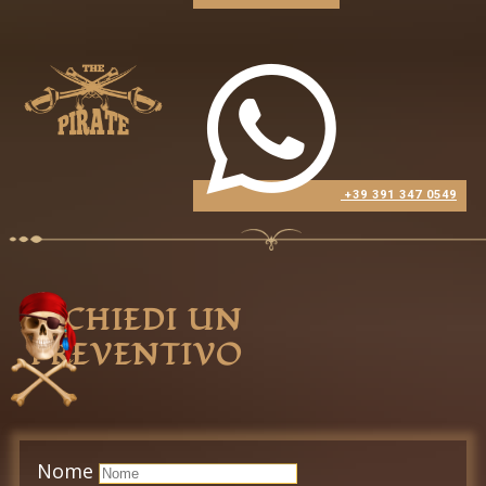
​+39 391 347 0549
RICHIEDI UN
PREVE​NTIVO
Nome