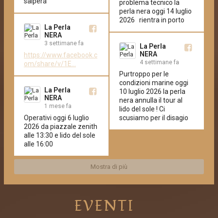
salperá
problema tecnico la 
perla nera oggi 14 luglio 
2026   rientra in porto
La Perla
NERA
3 settimane fa
La Perla
NERA
https://www.facebook.c
4 settimane fa
om/share/v/1E...
Purtroppo per le 
condizioni marine oggi 
La Perla
10 luglio 2026 la perla 
NERA
nera annulla il tour al 
1 mese fa
lido del sole ! Ci 
Operativi oggi 6 luglio 
scusiamo per il disagio
2026 da piazzale zenith 
alle 13:30 e lido del sole 
alle 16:00
Mostra di più
EVENTI