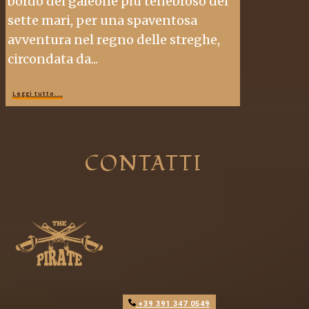
bordo del galeone più tenebroso dei
sette mari, per una spaventosa
avventura nel regno delle streghe,
circondata da...
Leggi tutto...
CONTATTI
+39 391 347 0549