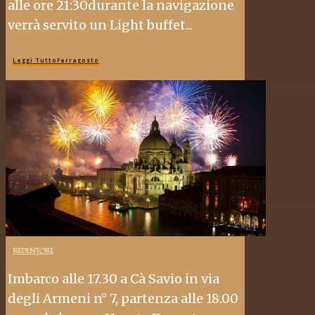
alle ore 21:30durante la navigazione
verrà servito un Light buffet...
Leggi TuttoFerragosto
REDENTORE
Imbarco alle 17.30 a Cà Savio in via
degli Armeni n° 7, partenza alle 18.00