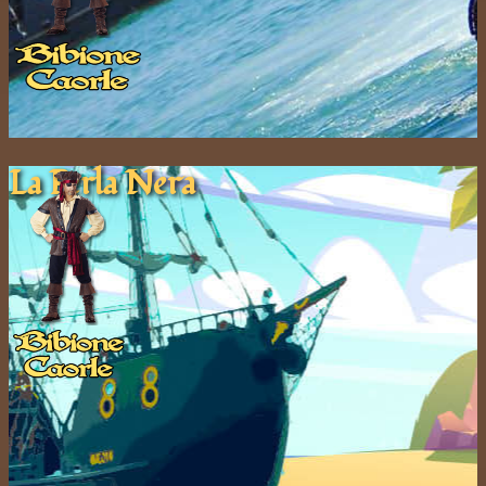
La Pe​rla ​Nera