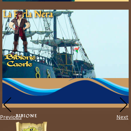
La Pe​rla ​Nera
BIBIONE
Previous
Next