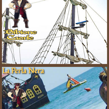
La Pe​rla ​Nera