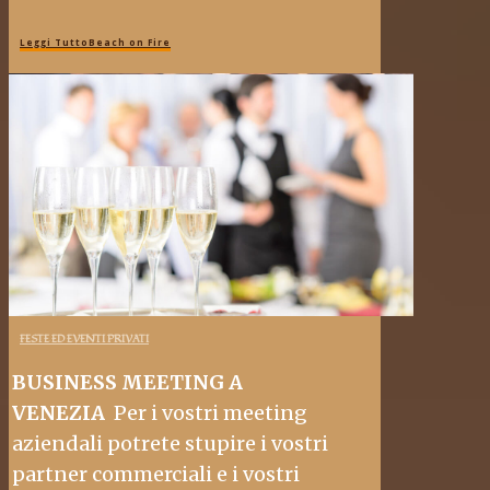
Leggi TuttoBeach on Fire
FESTE ED EVENTI PRIVATI
BUSINESS MEETING A
VENEZIA
Per i vostri meeting
aziendali potrete stupire i vostri
partner commerciali e i vostri