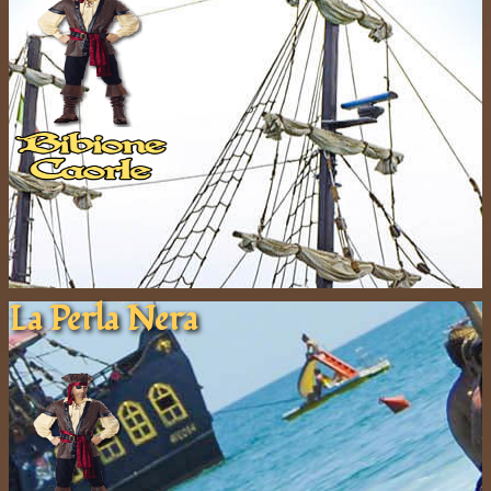
La Pe​rla ​Nera