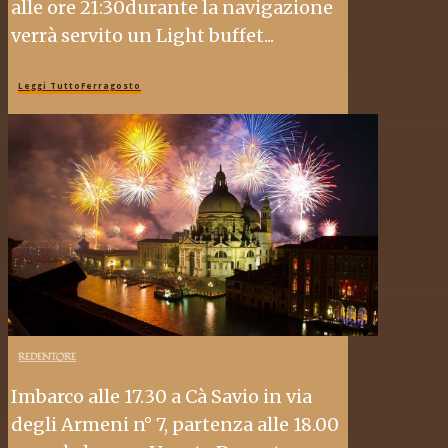
alle ore 21:30durante la navigazione
verrà servito un Light buffet...
Leggi TuttoFerragosto
REDENTORE
Imbarco alle 17.30 a Cà Savio in via
degli Armeni n° 7, partenza alle 18.00