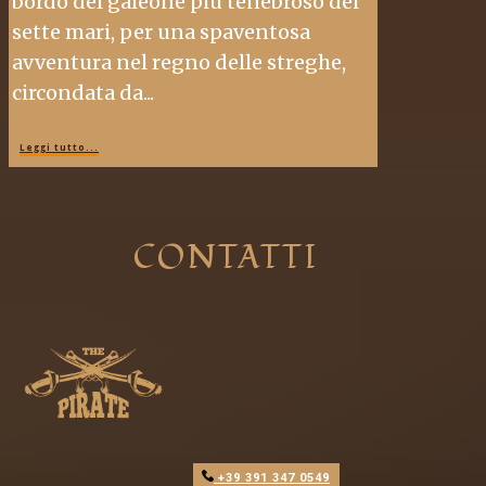
bordo del galeone più tenebroso dei
sette mari, per una spaventosa
avventura nel regno delle streghe,
circondata da...
Leggi tutto...
CONTATTI
+39 391 347 0549