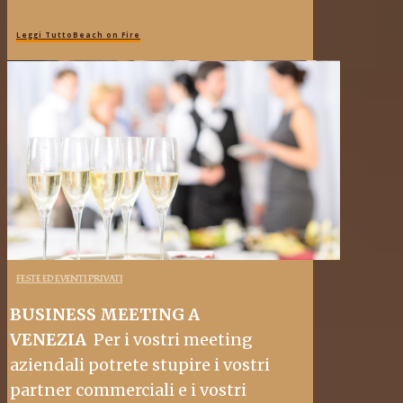
Leggi TuttoBeach on Fire
FESTE ED EVENTI PRIVATI
BUSINESS MEETING A
VENEZIA
Per i vostri meeting
aziendali potrete stupire i vostri
partner commerciali e i vostri