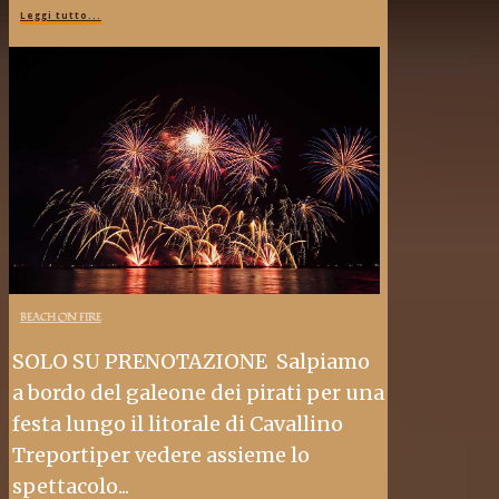
Leggi tutto...
BEACH ON FIRE
SOLO SU PRENOTAZIONE Salpiamo
a bordo del galeone dei pirati per una
festa lungo il litorale di Cavallino
Treportiper vedere assieme lo
spettacolo...