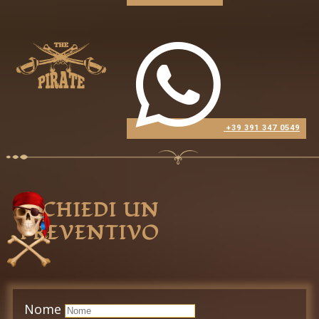
​+39 391 347 0549
RICHIEDI UN
PREVE​NTIVO
Nome