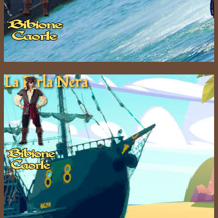
La Pe​rla ​Nera