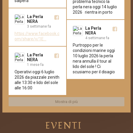
salperá
problema tecnico la 
perla nera oggi 14 luglio 
2026   rientra in porto
La Perla
NERA
3 settimane fa
La Perla
NERA
https://www.facebook.c
4 settimane fa
om/share/v/1E...
Purtroppo per le 
condizioni marine oggi 
La Perla
10 luglio 2026 la perla 
NERA
nera annulla il tour al 
1 mese fa
lido del sole ! Ci 
Operativi oggi 6 luglio 
scusiamo per il disagio
2026 da piazzale zenith 
alle 13:30 e lido del sole 
alle 16:00
Mostra di più
EVENTI