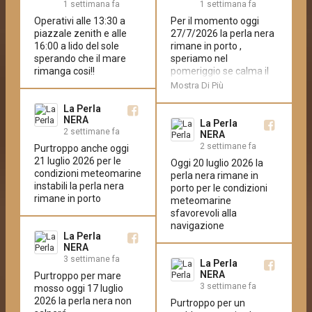
1 settimana fa
1 settimana fa
Operativi alle 13:30 a 
Per il momento oggi 
piazzale zenith e alle 
27/7/2026 la perla nera 
16:00 a lido del sole 
rimane in porto , 
sperando che il mare 
speriamo nel 
rimanga cosi!!
pomeriggio se calma il 
mare di poter 
Mostra Di Più
effettuate i tour
La Perla
NERA
La Perla
2 settimane fa
NERA
2 settimane fa
Purtroppo anche oggi 
21 luglio 2026 per le 
Oggi 20 luglio 2026 la 
condizioni meteomarine 
perla nera rimane in 
instabili la perla nera 
porto per le condizioni 
rimane in porto
meteomarine 
sfavorevoli alla 
navigazione
La Perla
NERA
3 settimane fa
La Perla
NERA
Purtroppo per mare 
3 settimane fa
mosso oggi 17 luglio 
2026 la perla nera non 
Purtroppo per un 