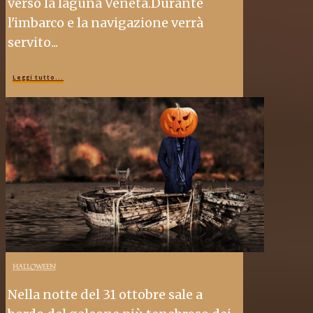
verso la laguna Veneta.Durante
l'imbarco e la navigazione verrà
servito...
Leggi tutto...
HALLOWEEN
Nella notte del 31 ottobre sale a