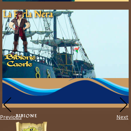
La Pe​rla ​Nera
BIBIONE
Previous
Next