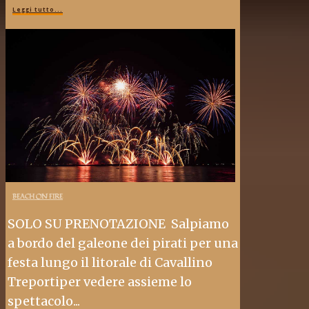
Leggi tutto...
BEACH ON FIRE
SOLO SU PRENOTAZIONE Salpiamo
a bordo del galeone dei pirati per una
festa lungo il litorale di Cavallino
Treportiper vedere assieme lo
spettacolo...