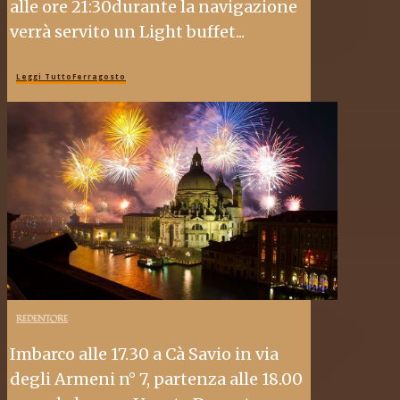
alle ore 21:30durante la navigazione
verrà servito un Light buffet...
Leggi TuttoFerragosto
REDENTORE
Imbarco alle 17.30 a Cà Savio in via
degli Armeni n° 7, partenza alle 18.00