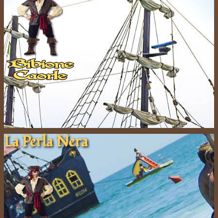
La Pe​rla ​Nera