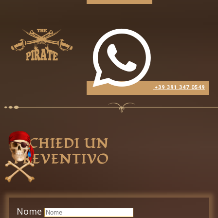
​+39 391 347 0549
RICHIEDI UN
PREVE​NTIVO
Nome