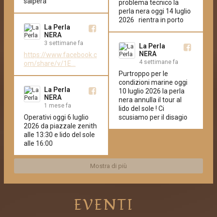
salperá
problema tecnico la 
perla nera oggi 14 luglio 
2026   rientra in porto
La Perla
NERA
3 settimane fa
La Perla
NERA
https://www.facebook.c
4 settimane fa
om/share/v/1E...
Purtroppo per le 
condizioni marine oggi 
La Perla
10 luglio 2026 la perla 
NERA
nera annulla il tour al 
1 mese fa
lido del sole ! Ci 
Operativi oggi 6 luglio 
scusiamo per il disagio
2026 da piazzale zenith 
alle 13:30 e lido del sole 
alle 16:00
Mostra di più
EVENTI