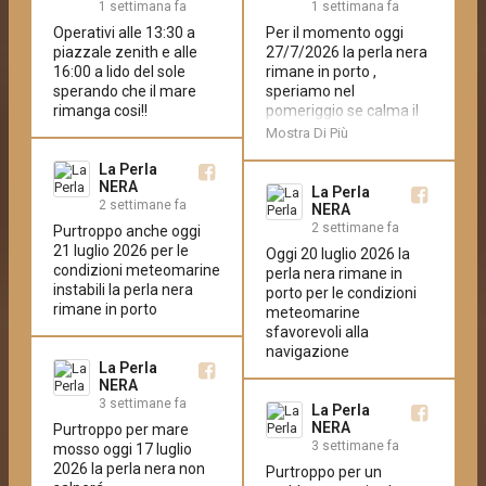
1 settimana fa
1 settimana fa
Operativi alle 13:30 a 
Per il momento oggi 
piazzale zenith e alle 
27/7/2026 la perla nera 
16:00 a lido del sole 
rimane in porto , 
sperando che il mare 
speriamo nel 
rimanga cosi!!
pomeriggio se calma il 
mare di poter 
Mostra Di Più
effettuate i tour
La Perla
NERA
La Perla
2 settimane fa
NERA
2 settimane fa
Purtroppo anche oggi 
21 luglio 2026 per le 
Oggi 20 luglio 2026 la 
condizioni meteomarine 
perla nera rimane in 
instabili la perla nera 
porto per le condizioni 
rimane in porto
meteomarine 
sfavorevoli alla 
navigazione
La Perla
NERA
3 settimane fa
La Perla
NERA
Purtroppo per mare 
3 settimane fa
mosso oggi 17 luglio 
2026 la perla nera non 
Purtroppo per un 