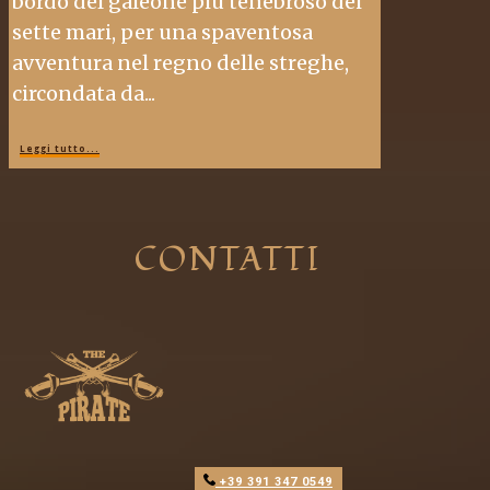
bordo del galeone più tenebroso dei
sette mari, per una spaventosa
avventura nel regno delle streghe,
circondata da...
Leggi tutto...
CONTATTI
+39 391 347 0549