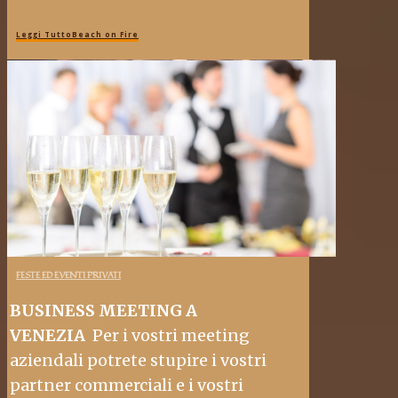
Leggi TuttoBeach on Fire
FESTE ED EVENTI PRIVATI
BUSINESS MEETING A
VENEZIA
Per i vostri meeting
aziendali potrete stupire i vostri
partner commerciali e i vostri