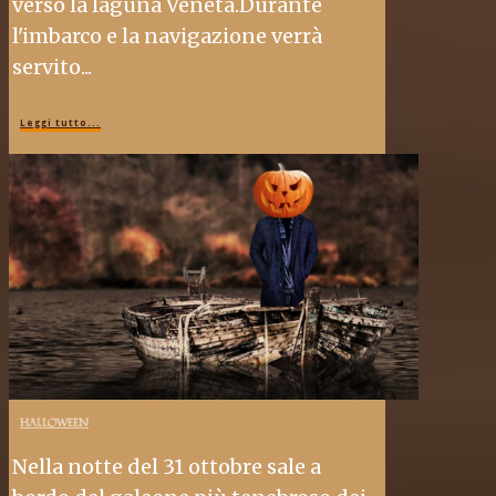
verso la laguna Veneta.Durante
l'imbarco e la navigazione verrà
servito...
Leggi tutto...
HALLOWEEN
Nella notte del 31 ottobre sale a