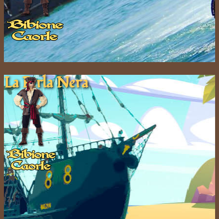
La Pe​rla ​Nera