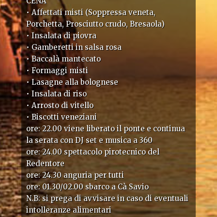
CENA
• Affettati misti (Soppressa veneta,
Porchetta, Prosciutto crudo, Bresaola)
• Insalata di piovra
• Gamberetti in salsa rosa
• Baccalà mantecato
• Formaggi misti
• Lasagne alla bolognese
• Insalata di riso
• Arrosto di vitello
• Biscotti veneziani
ore: 22.00 viene liberato il ponte e continua
la serata con DJ set e musica a 360
ore: 24.00 spettacolo pirotecnico del
Redentore
ore: 24.30 anguria per tutti
ore: 01.30/02.00 sbarco a Cà Savio
N.B: si prega di avvisare in caso di eventuali
intolleranze alimentari