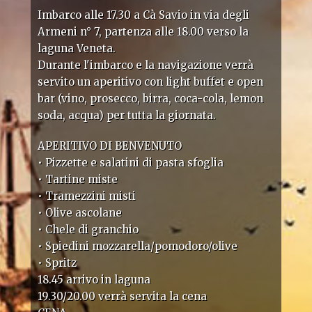
Imbarco alle 17.30 a Cà Savio in via degli
Armeni n° 7, partenza alle 18.00 verso la
laguna Veneta.
Durante l'imbarco e la navigazione verrà
servito un aperitivo con light buffet e open
bar (vino, prosecco, birra, coca-cola, lemon
soda, acqua) per tutta la giornata.
APERITIVO DI BENVENUTO
• Pizzette e salatini di pasta sfoglia
• Tartine miste
• Tramezzini misti
• Olive ascolane
• Chele di granchio
• Spiedini mozzarella/pomodoro/olive
• Spritz
18.45 arrivo in laguna
19.30/20.00 verrà servita la cena