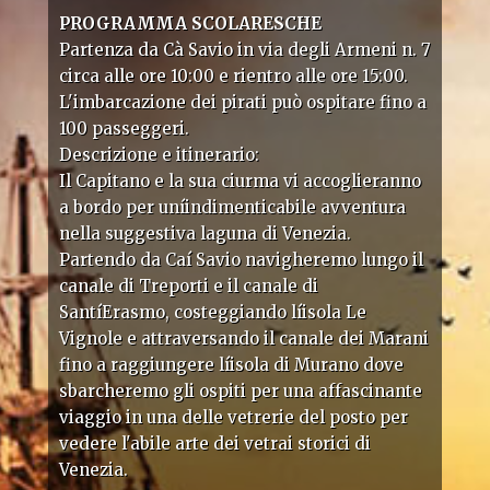
PROGRAMMA SCOLARESCHE
Partenza da Cà Savio in via degli Armeni n. 7
circa alle ore 10:00 e rientro alle ore 15:00.
L'imbarcazione dei pirati può ospitare fino a
100 passeggeri.
Descrizione e itinerario:
Il Capitano e la sua ciurma vi accoglieranno
a bordo per uníindimenticabile avventura
nella suggestiva laguna di Venezia.
Partendo da Caí Savio navigheremo lungo il
canale di Treporti e il canale di
SantíErasmo, costeggiando líisola Le
Vignole e attraversando il canale dei Marani
fino a raggiungere líisola di Murano dove
sbarcheremo gli ospiti per una affascinante
viaggio in una delle vetrerie del posto per
vedere l'abile arte dei vetrai storici di
Venezia.